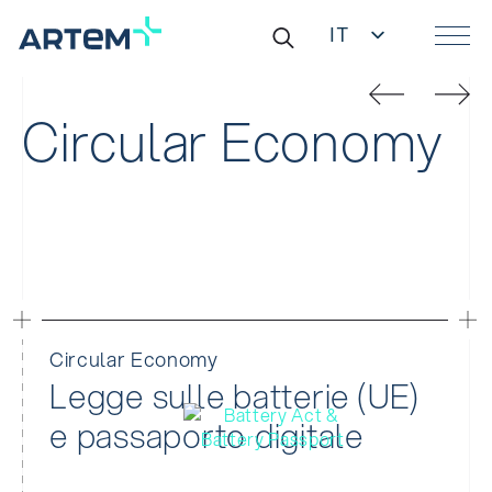
IT
EN
Ricerca
DE
per:
ES
Circular Economy
ZH
Circular Economy
Legge sulle batterie (UE)
e passaporto digitale