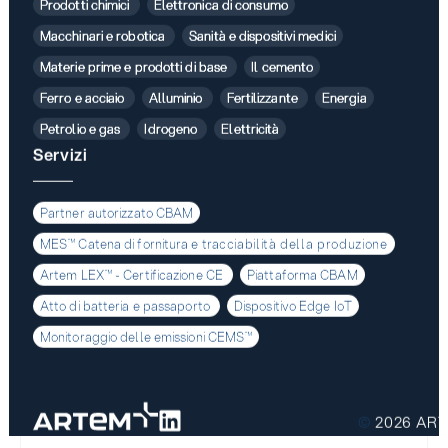
Prodotti chimici
Elettronica di consumo
Macchinari e robotica
Sanità e dispositivi medici
Materie prime e prodotti di base
Il cemento
Ferro e acciaio
Alluminio
Fertilizzante
Energia
Petrolio e gas
Idrogeno
Elettricità
Servizi
Partner autorizzato CBAM
MES™ Catena di fornitura e tracciabilità della produzione
Artem LEX™ - Certificazione CE
Piattaforma CBAM
Atto di batteria e passaporto
Dispositivo Edge IoT
Monitoraggio delle emissioni CEMS™
©
2026
ART