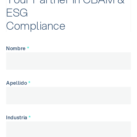
E
S
G
C
o
m
p
l
i
a
n
c
e
Nombre
*
Apellido
*
Industria
*