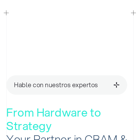
Hable con nuestros expertos
F
r
o
m
H
a
r
d
w
a
r
e
t
o
S
t
r
a
t
e
g
y
Y
o
u
r
P
a
r
t
n
e
r
i
n
C
B
A
M
&